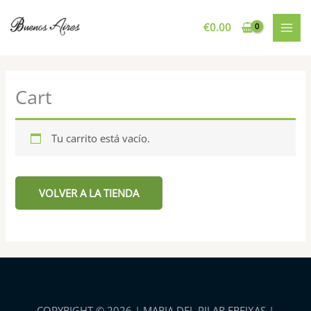
Ir
al
€
0.00
contenido
Cart
Tu carrito está vacío.
VOLVER A LA TIENDA
COPYRIGHT © 2026 |
MARIA DEL PILAR FREIXAS |