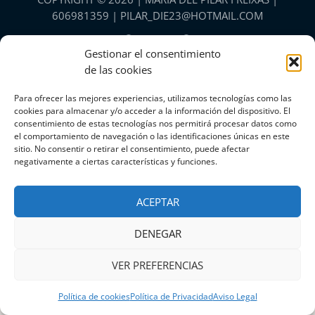
606981359 |
PILAR_DIE23@HOTMAIL.COM
Gestionar el consentimiento
de las cookies
Aviso Legal
Para ofrecer las mejores experiencias, utilizamos tecnologías como las
Accesibilidad
cookies para almacenar y/o acceder a la información del dispositivo. El
Política de Privacidad
consentimiento de estas tecnologías nos permitirá procesar datos como
Mapa del Sitio
el comportamiento de navegación o las identificaciones únicas en este
Política de cookies (UE)
sitio. No consentir o retirar el consentimiento, puede afectar
negativamente a ciertas características y funciones.
ACEPTAR
DENEGAR
VER PREFERENCIAS
Política de cookies
Política de Privacidad
Aviso Legal