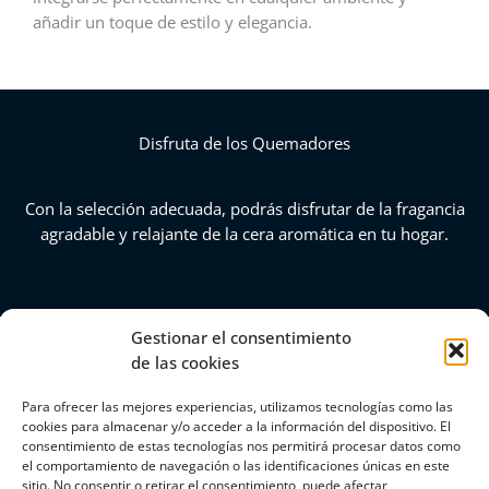
añadir un toque de estilo y elegancia.
Disfruta de los Quemadores
Con la selección adecuada, podrás disfrutar de la fragancia
agradable y relajante de la cera aromática en tu hogar.
Gestionar el consentimiento
de las cookies
Para ofrecer las mejores experiencias, utilizamos tecnologías como las
cookies para almacenar y/o acceder a la información del dispositivo. El
consentimiento de estas tecnologías nos permitirá procesar datos como
COPYRIGHT © 2026 |
MARIA DEL PILAR FREIXAS |
el comportamiento de navegación o las identificaciones únicas en este
606981359 |
PILAR_DIE23@HOTMAIL.COM
sitio. No consentir o retirar el consentimiento, puede afectar