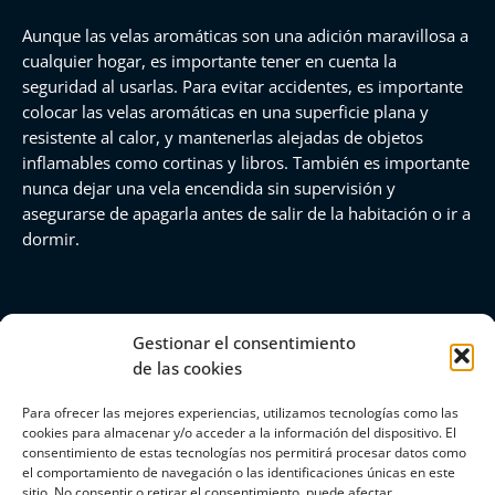
Aunque las velas aromáticas son una adición maravillosa a
cualquier hogar, es importante tener en cuenta la
seguridad al usarlas. Para evitar accidentes, es importante
colocar las velas aromáticas en una superficie plana y
resistente al calor, y mantenerlas alejadas de objetos
inflamables como cortinas y libros. También es importante
nunca dejar una vela encendida sin supervisión y
asegurarse de apagarla antes de salir de la habitación o ir a
dormir.
Gestionar el consentimiento
de las cookies
Para ofrecer las mejores experiencias, utilizamos tecnologías como las
cookies para almacenar y/o acceder a la información del dispositivo. El
consentimiento de estas tecnologías nos permitirá procesar datos como
COPYRIGHT © 2026 |
MARIA DEL PILAR FREIXAS |
el comportamiento de navegación o las identificaciones únicas en este
606981359 |
PILAR_DIE23@HOTMAIL.COM
sitio. No consentir o retirar el consentimiento, puede afectar