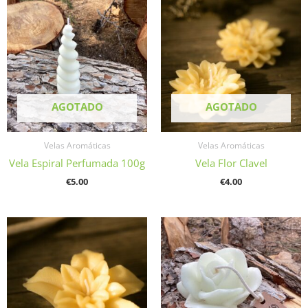
AGOTADO
AGOTADO
Velas Aromáticas
Velas Aromáticas
Vela Espiral Perfumada 100g
Vela Flor Clavel
€
5.00
€
4.00