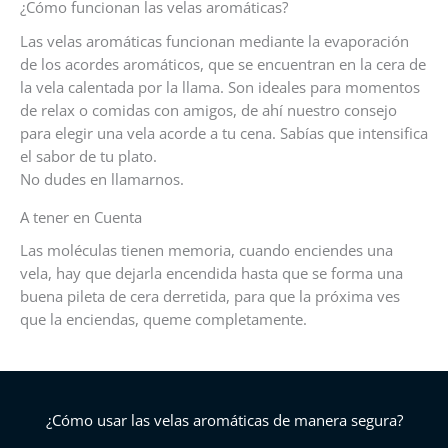
¿Cómo funcionan las velas aromáticas?
Las velas aromáticas funcionan mediante la evaporación
de los acordes aromáticos, que se encuentran en la cera de
la vela calentada por la llama. Son ideales para momentos
de relax o comidas con amigos, de ahí nuestro consejo
para elegir una vela acorde a tu cena. Sabías que intensifica
el sabor de tu plato.
No dudes en llamarnos.
A tener en Cuenta
Las moléculas tienen memoria, cuando enciendes una
vela, hay que dejarla encendida hasta que se forma una
buena pileta de cera derretida, para que la próxima ves
que la enciendas, queme completamente.
¿Cómo usar las velas aromáticas de manera segura?