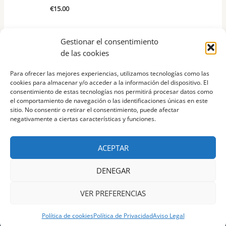
€
15.00
Gestionar el consentimiento
de las cookies
Para ofrecer las mejores experiencias, utilizamos tecnologías como las
cookies para almacenar y/o acceder a la información del dispositivo. El
consentimiento de estas tecnologías nos permitirá procesar datos como
COPYRIGHT © 2026 |
MARIA DEL PILAR FREIXAS |
el comportamiento de navegación o las identificaciones únicas en este
606981359 |
PILAR_DIE23@HOTMAIL.COM
sitio. No consentir o retirar el consentimiento, puede afectar
negativamente a ciertas características y funciones.
ACEPTAR
Aviso Legal
Accesibilidad
DENEGAR
Política de Privacidad
Mapa del Sitio
VER PREFERENCIAS
Política de cookies (UE)
Política de cookies
Política de Privacidad
Aviso Legal